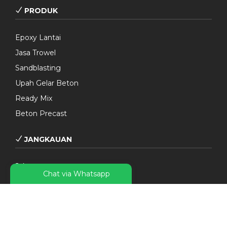
PRODUK
Epoxy Lantai
Jasa Trowel
Sandblasting
Upah Gelar Beton
Ready Mix
Beton Precast
JANGKAUAN
Jakarta
Chat via Whatsapp
Bogor
Depok
Tangerang
Bekasi