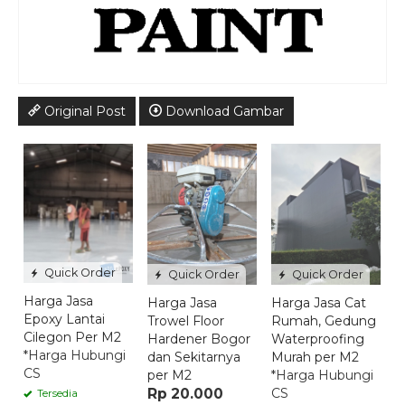
Original Post
Download Gambar
J
C
H
L
T
R
Quick Order
Quick Order
Quick Order
Harga Jasa
Harga Jasa
Harga Jasa Cat
Epoxy Lantai
Trowel Floor
Rumah, Gedung
Cilegon Per M2
Hardener Bogor
Waterproofing
*Harga Hubungi
dan Sekitarnya
Murah per M2
CS
per M2
*Harga Hubungi
Rp 20.000
CS
Tersedia