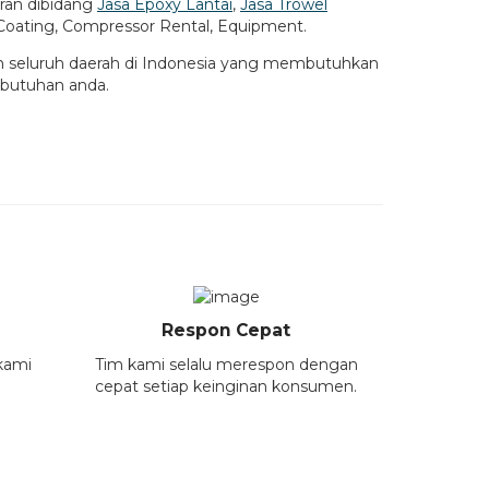
ran dibidang
Jasa Epoxy Lantai
,
Jasa Trowel
al Coating, Compressor Rental, Equipment.
un seluruh daerah di Indonesia yang membutuhkan
ebutuhan anda.
Respon Cepat
 kami
Tim kami selalu merespon dengan
cepat setiap keinginan konsumen.