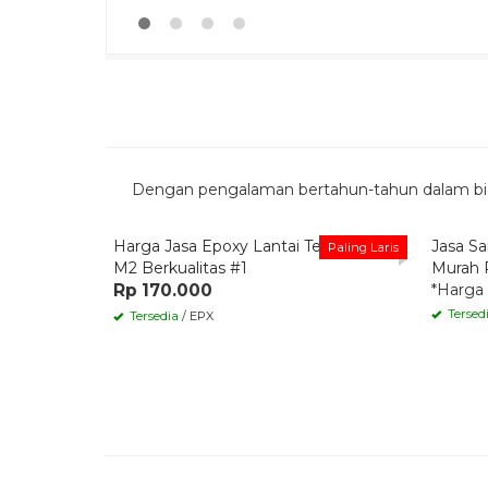
Dengan pengalaman bertahun-tahun dalam bida
Quick Order
Quic
Harga Jasa Epoxy Lantai Terbaru per
Jasa Sa
Paling Laris
M2 Berkualitas #1
Murah 
Rp 170.000
*Harga
Tersed
Tersedia
/ EPX