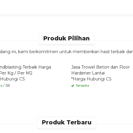
Produk Pilihan
ng ini, kami berkomitmen untuk memberikan hasil terbaik da
k Order
Quick Order
ndblasting Terbaik Harga
Jasa Trowel Beton dan Floor
Per Kg / Per M2
Hardener Lantai
 Hubungi CS
*Harga Hubungi CS
ia
/ SB
Tersedia
Produk Terbaru