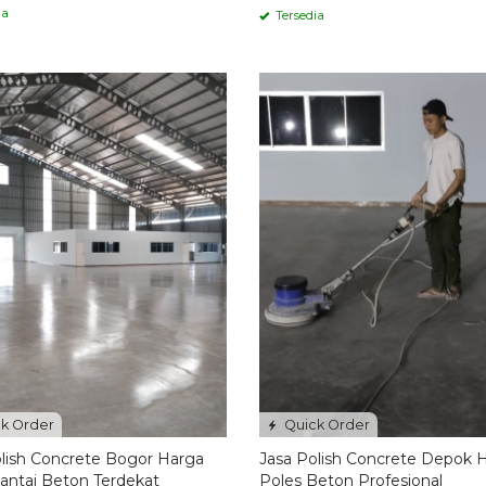
ia
Tersedia
k Order
Quick Order
lish Concrete Bogor Harga
Jasa Polish Concrete Depok 
antai Beton Terdekat
Poles Beton Profesional