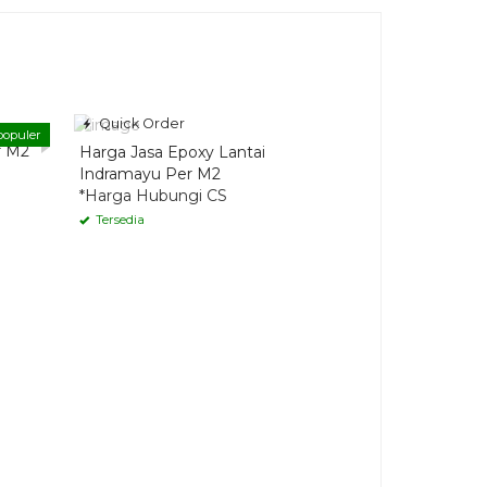
Quick Order
populer
Sandbla
r M2
Harga Jasa Epoxy Lantai
menembak
Indramayu Per M2
kesuatu
*Harga Hubungi CS
kontamina
Tersedia
Semu