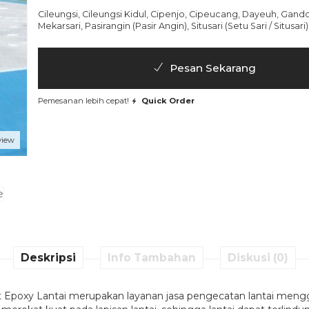
Cileungsi, Cileungsi Kidul, Cipenjo, Cipeucang, Dayeuh, Gandoa
Mekarsari, Pasirangin (Pasir Angin), Situsari (Setu Sari / Situsari)
Pesan Sekarang
Pemesanan lebih cepat!
Quick Order
view
Deskripsi
Info Tambahan
Diskusi (0)
Cat Epoxy Lantai merupakan layanan jasa pengecatan lantai meng