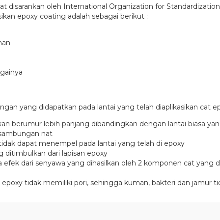
ngat disarankan oleh International Organization for Standardizat
sikan epoxy coating adalah sebagai berikut :
nan
againya
 yang didapatkan pada lantai yang telah diaplikasikan cat epo
kan berumur lebih panjang dibandingkan dengan lantai biasa yang 
ya sambungan nat
tidak dapat menempel pada lantai yang telah di epoxy
g ditimbulkan dari lapisan epoxy
a efek dari senyawa yang dihasilkan oleh 2 komponen cat yang
i cat epoxy tidak memiliki pori, sehingga kuman, bakteri dan jamu