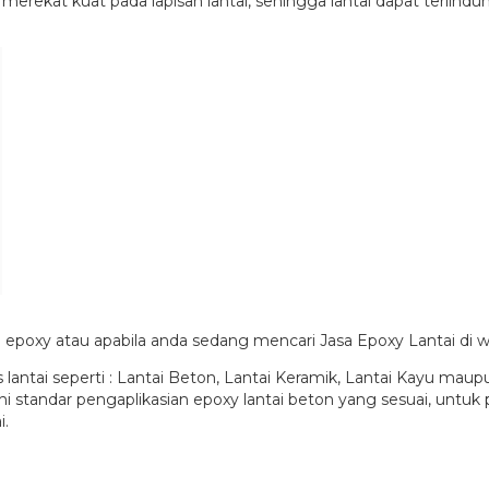
kat kuat pada lapisan lantai, sehingga lantai dapat terlindun
epoxy atau apabila anda sedang mencari Jasa Epoxy Lantai di w
is lantai seperti : Lantai Beton, Lantai Keramik, Lantai Kayu ma
 standar pengaplikasian epoxy lantai beton yang sesuai, untuk p
i.