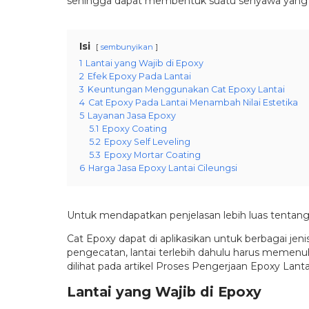
sehingga dapat membentuk suatu senyawa yang mere
Isi
sembunyikan
1
Lantai yang Wajib di Epoxy
2
Efek Epoxy Pada Lantai
3
Keuntungan Menggunakan Cat Epoxy Lantai
4
Cat Epoxy Pada Lantai Menambah Nilai Estetika
5
Layanan Jasa Epoxy
5.1
Epoxy Coating
5.2
Epoxy Self Leveling
5.3
Epoxy Mortar Coating
6
Harga Jasa Epoxy Lantai Cileungsi
Untuk mendapatkan penjelasan lebih luas tentang 
Cat Epoxy dapat di aplikasikan untuk berbagai jen
pengecatan, lantai terlebih dahulu harus memenuhi
dilihat pada artikel Proses Pengerjaan Epoxy Lanta
Lantai yang Wajib di Epoxy