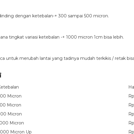
i & dinding dengan ketebalan-+ 300 sampai 500 micron.
 mana tingkat variasi ketebalan -+ 1000 micron 1cm bisa lebih.
lica untuk merubah lantai yang tadinya mudah terkikis / retak bis
i
etebalan
Ha
00 Micron
Rp
00 Micron
Rp
700 Micron
Rp
000 Micron
Rp
2000 Micron Up
Rp