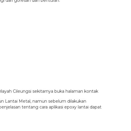
gi dari goresan dan benturan.
ilayah Cileungsi sekitarnya buka halaman kontak
upun Lantai Metal, namun sebelum dilakukan
enjelasan tentang cara aplikasi epoxy lantai dapat