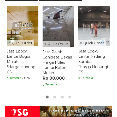
H
T
H
T
*
C
Quick Order
Quick Order
Quick Order
Jasa Epoxy
Jasa Epoxy
Jasa Polish
Lantai Bogor
Lantai Padang
Concrete Bekasi
Murah
Sumbar
Harga Poles
*Harga Hubungi
*Harga Hubungi
Lantai Beton
CS
CS
Murah
Rp 90.000
Tersedia
/ EPX
Tersedia
Tersedia