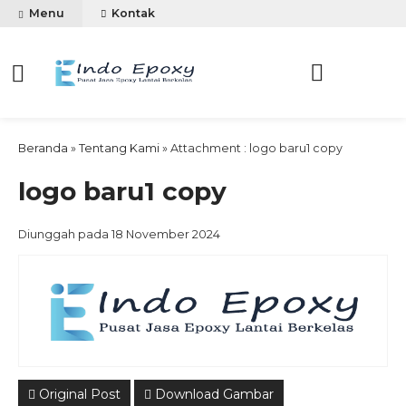
Menu
Kontak
Beranda
»
Tentang Kami
» Attachment : logo baru1 copy
logo baru1 copy
Diunggah pada 18 November 2024
Original Post
Download Gambar