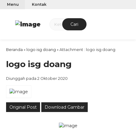
Menu
Kontak
Cari
Beranda
»
logo isg doang
» Attachment : logo isg doang
logo isg doang
Diunggah pada 2 Oktober 2020
Original Post
Download Gambar