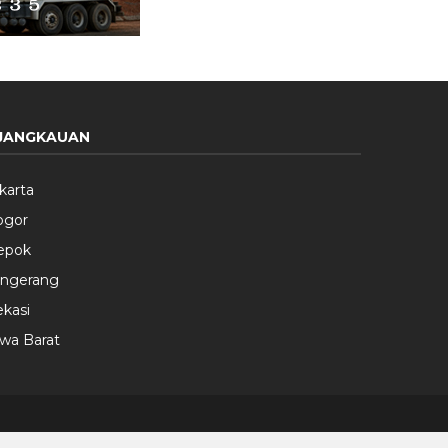
JANGKAUAN
karta
ogor
epok
angerang
kasi
wa Barat