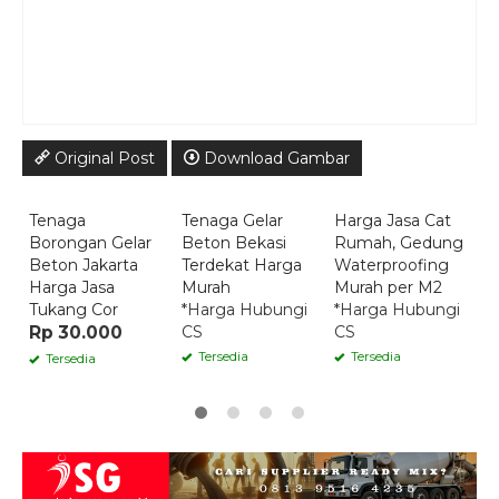
Original Post
Download Gambar
Quick Order
Quick Order
Quick Order
Tenaga
Tenaga Gelar
Harga Jasa Cat
J
Borongan Gelar
Beton Bekasi
Rumah, Gedung
L
Beton Jakarta
Terdekat Harga
Waterproofing
P
Harga Jasa
Murah
Murah per M2
*
Tukang Cor
*Harga Hubungi
*Harga Hubungi
C
Rp 30.000
CS
CS
Tersedia
Tersedia
Tersedia