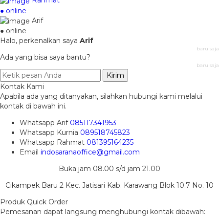
Rahmat
● online
Arif
● online
Halo, perkenalkan saya
Arif
baru saja
Ada yang bisa saya bantu?
baru saja
Kirim
Kontak Kami
Apabila ada yang ditanyakan, silahkan hubungi kami melalui
kontak di bawah ini.
Whatsapp
Arif
085117341953
Whatsapp
Kurnia
089518745823
Whatsapp
Rahmat
081395164235
Email
indosaranaoffice@gmail.com
Buka jam 08.00 s/d jam 21.00
Cikampek Baru 2 Kec. Jatisari Kab. Karawang Blok 10.7 No. 10
Produk Quick Order
Pemesanan dapat langsung menghubungi kontak dibawah: