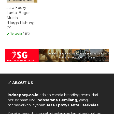
Jasa Epoxy
Lantai Bogor
Murah
*Harga Hubungi
CS
Tersedia
/ EPX
ABOUT US
indoepoxy.co.id
adalah media branding resmi dari
perusahaan
CV. Indosarana Gemilang
, yang
menawarkan layanan
Jasa Epoxy Lantai Berkelas
.
Kami menyediakan solusi pelapisan lantai berkualitas