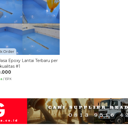
k Order
asa Epoxy Lantai Terbaru per
ualitas #1
0.000
ia
/ EPX