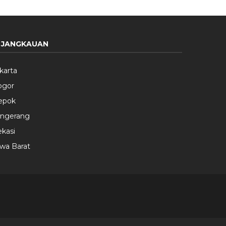
JANGKAUAN
karta
ogor
epok
angerang
kasi
wa Barat