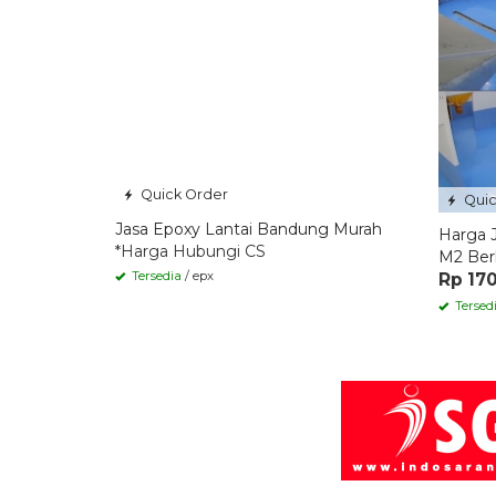
Quick Order
Quic
Jasa Epoxy Lantai Bandung Murah
Harga J
*Harga Hubungi CS
M2 Berk
Tersedia
/ epx
Rp 17
Tersed