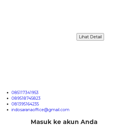
Lihat Detail
085117341953
089518745823
081395164235
indosaranaoffice@gmail.com
Masuk ke akun Anda