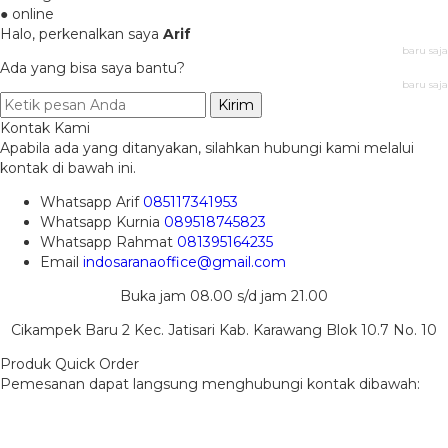
● online
Halo, perkenalkan saya
Arif
baru saja
Ada yang bisa saya bantu?
baru saja
Kirim
Kontak Kami
Apabila ada yang ditanyakan, silahkan hubungi kami melalui
kontak di bawah ini.
Whatsapp
Arif
085117341953
Whatsapp
Kurnia
089518745823
Whatsapp
Rahmat
081395164235
Email
indosaranaoffice@gmail.com
Buka jam 08.00 s/d jam 21.00
Cikampek Baru 2 Kec. Jatisari Kab. Karawang Blok 10.7 No. 10
Produk Quick Order
Pemesanan dapat langsung menghubungi kontak dibawah: