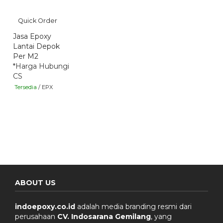
Quick Order
Jasa Epoxy
Lantai Depok
Per M2
*Harga Hubungi
CS
Tersedia
/ EPX
ABOUT US
indoepoxy.co.id
adalah media branding resmi dari
perusahaan
CV. Indosarana Gemilang
, yang