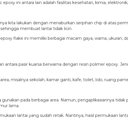
poxy ini antara lain adalah fasilitas kesehatan, kimia, elektronik,
ya kita lakukan dengan menaburkan serpihan chip di atas perm
 sehingga membuat lantai tidak licin.
erpihan epoxy flake ini memiliki berbagai macam gaya, warna, ukur
antara pasir kuarsa berwarna dengan resin polimer epoxy. Jenis c
area, misalnya sekolah, kamar ganti, kafe, toilet, lobi, ruang pam
 gunakan pada berbagai area. Namun, pengaplikasiannya tidak pada
umur lama.
mukaan lantai yang sudah retak. Nantinya, hasil permukaan lantai
.