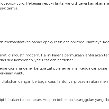
 indoepoxy.co.id. Pekerjaan epoxy lantai yang di tawarkan ak
ekitarnya.
an memanfaatkan bahan epoxy resin dan polimed. Nantinya, k
nati di industri modern. Hal ini karena permukaan lantai akan ter
 dari dua komponen, yaitu cat dan hardener.
dangkan hardener berupa zat polimer amina. Kedua campuran te
erkiraan waktu.
a dilakukan dengan berbagai cara. Tentunya, proses ini akan me
pilih bukan tanpa alasan. Adapun beberapa keunggulan yang dapa