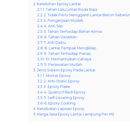
2
Kelebihan Epoxy Lantai
2.1
1. Tahan Lalu Lintas Roda Baja
2.2
2. Tidak Perlu Mengganti Lantai Beton Sebel
2.3
3. Pengerjaan Mudah
2.4
4. Anti Slip
2.5
5. Tahan Terhadap Bahan Kimia
2.6
6. Tahan Gesekan
2.7
7. Anti Debu
2.8
8. Lantai Tampak Mengkilap
2.9
9. Tahan Terhadap Panas
2.10
10. Memantulkan Cahaya
2.11
11. Perawatan Mudah
3
Jenis Sistem Epoxy Pada Lantai
3.1
1. Mortar Epoxy
3.2
2. Anti-Static Epoxy
3.3
3. Epoxy Flake
3.4
4. Quartz-Filled-Epoxy
3.5
5. Self-Leveling Epoxy
3.6
6. Epoxy Coating
4
Ketebalan Lapisan Epoxy
5
Harga Jasa Epoxy Lantai Lampung Per M2